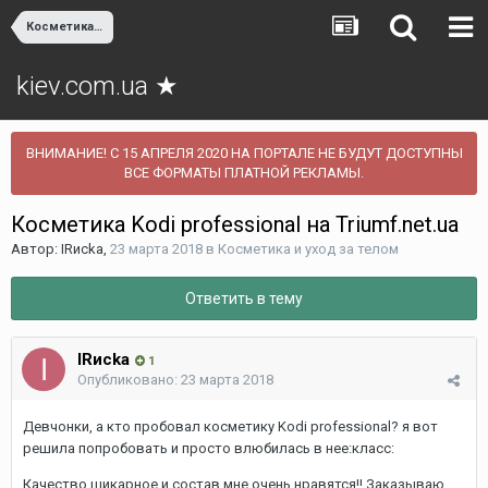
Косметика и уход за телом
kiev.com.ua ★
ВНИМАНИЕ! С 15 АПРЕЛЯ 2020 НА ПОРТАЛЕ НЕ БУДУТ ДОСТУПНЫ
ВСЕ ФОРМАТЫ ПЛАТНОЙ РЕКЛАМЫ.
Косметика Kodi professional на Triumf.net.ua
Автор:
ІRиckа
,
23 марта 2018
в
Косметика и уход за телом
Ответить в тему
ІRиckа
1
Опубликовано:
23 марта 2018
Девчонки, а кто пробовал косметику Kodi professional? я вот
решила попробовать и просто влюбилась в нее:класс:
Качество шикарное и состав мне очень нравятся!! Заказываю