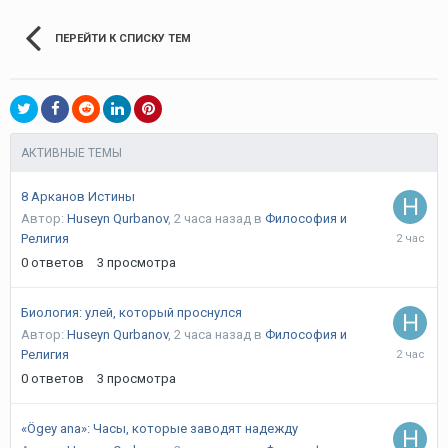
ПЕРЕЙТИ К СПИСКУ ТЕМ
АКТИВНЫЕ ТЕМЫ
8 Арканов Истины
Автор:
Huseyn Qurbanov
,
2 часа назад
в
Философия и
2
Религия
часа
0
ответов
3
просмотра
назад
Биология: улей, который проснулся
Автор:
Huseyn Qurbanov
,
2 часа назад
в
Философия и
2
Религия
часа
0
ответов
3
просмотра
назад
«Ögey ana»: Часы, которые заводят надежду