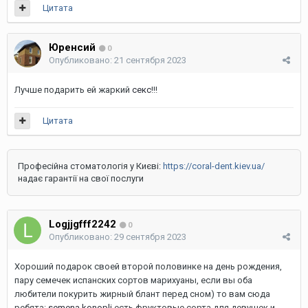
Цитата
Юренсий
0
Опубликовано:
21 сентября 2023
Лучше подарить ей жаркий
секс
!!!
Цитата
Професійна стоматологія у Києві:
https://coral-dent.kiev.ua/
надає гарантії на свої послуги
Logjjgfff2242
0
Опубликовано:
29 сентября 2023
Хороший подарок своей второй половинке на день рождения,
пару семечек испанских сортов марихуаны, если вы оба
любители покурить жирный блант перед сном) то вам сюда
ребята:
semena konopli
есть фруктовые сорта для девушек и