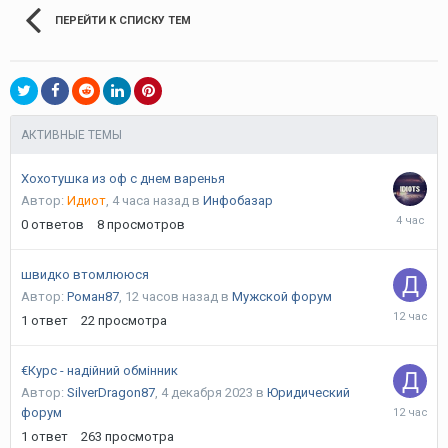
ПЕРЕЙТИ К СПИСКУ ТЕМ
АКТИВНЫЕ ТЕМЫ
Хохотушка из оф с днем варенья
Автор:
Идиот
,
4 часа назад
в
Инфобазар
4
0
ответов
8
просмотров
часа
назад
швидко втомлююся
Автор:
Роман87
,
12 часов назад
в
Мужской форум
12
1
ответ
22
просмотра
часов
назад
€Курс - надійний обмінник
Автор:
SilverDragon87
,
4 декабря 2023
в
Юридический
12
форум
часов
1
ответ
263
просмотра
назад