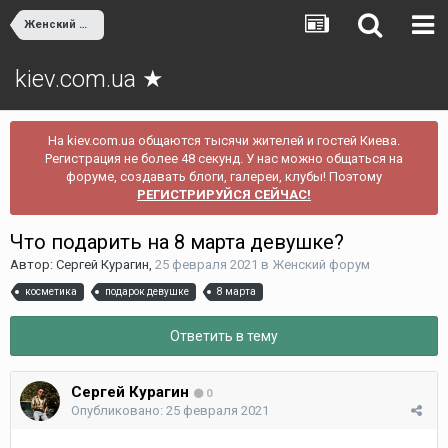
Женский форум
kiev.com.ua ★
На kiev.com.ua общаются тысячи жителей и гостей Киева.
Регистрация не более 48 секунд. У нас можно общаться на
форуме, создавать блоги, галереи, клубы! Поэтому
РЕГИСТРИРУЙСЯ СЕЙЧАС!
Что подарить на 8 марта девушке?
Автор:
Сергей Курагин
,
25 февраля 2021
в
Женский форум
косметика
подарок девушке
8 марта
Ответить в тему
Сергей Курагин
0
Опубликовано:
25 февраля 2021