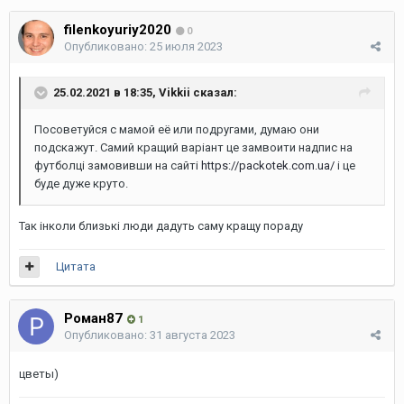
filenkoyuriy2020
0
Опубликовано:
25 июля 2023
25.02.2021 в 18:35,
Vikkii
сказал:
Посоветуйся с мамой её или подругами, думаю они
подскажут. Самий кращий варіант це замвоити надпис на
футболці замовивши на сайті
https://packotek.com.ua/
і це
буде дуже круто.
Так інколи близькі люди дадуть саму кращу пораду
Цитата
Роман87
1
Опубликовано:
31 августа 2023
цветы)