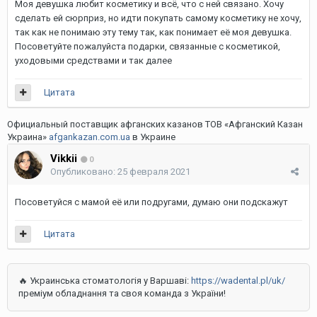
Моя девушка любит косметику и всё, что с ней связано. Хочу
сделать ей сюрприз, но идти покупать самому косметику не хочу,
так как не понимаю эту тему так, как понимает её моя девушка.
Посоветуйте пожалуйста подарки, связанные с косметикой,
уходовыми средствами и так далее
Цитата
Официальный поставщик афганских казанов ТОВ «Афганский Казан
Украина»
afgankazan.com.ua
в Украине
Vikkii
0
Опубликовано:
25 февраля 2021
Посоветуйся с мамой её или подругами, думаю они подскажут
Цитата
🔥 Украинська стоматологія у Варшаві:
https://wadental.pl/uk/
преміум обладнання та своя команда з України!