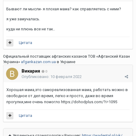
Бывают ли мысли- я плохая мама? как справляетесь с ними?
я уже замучалась.
куда ни плюнь все не так..
Цитата
Официальный поставщик афганских казанов ТОВ «Афганский Казан
Украина»
afgankazan.com.ua
в Украине
Викария
0
Опубликовано:
10 февраля 2022
Хорошая мама,это самореализованная мама, работать можно в
свободное от дел время, легко и просто, даже во время
прогулки,мне очень помогло https://dohodplus.com/?i=1095
Цитата
🔥 Украинська стоматологія у Варшаві:
https://wadental.pl/uk/