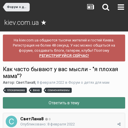
Форум о детях для мам
kiev.com.ua ★
На kiev.com.ua общаются тысячи жителей и гостей Киева.
Регистрация не более 48 секунд. У нас можно общаться на
форуме, создавать блоги, галереи, клубы! Поэтому
РЕГИСТРИРУЙСЯ СЕЙЧАС!
Как часто бывают у вас мысли - "я плохая
мама"?
Автор:
СветЛана8
,
8 февраля 2022
в
Форум о детях для мам
плохаямама
вина
сомнениямамы
Ответить в тему
СветЛана8
0
Опубликовано:
8 февраля 2022