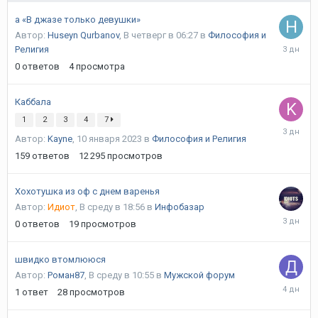
а «В джазе только девушки»
Автор:
Huseyn Qurbanov
,
В четверг в 06:27
в
Философия и
В
Религия
четверг
0
ответов
4
просмотра
в
06:27
Каббала
1
2
3
4
7
В
Автор:
Kayne
,
10 января 2023
в
Философия и Религия
четверг
в
159
ответов
12 295
просмотров
02:09
Хохотушка из оф с днем варенья
Автор:
Идиот
,
В среду в 18:56
в
Инфобазар
В
0
ответов
19
просмотров
среду
в
18:56
швидко втомлююся
Автор:
Роман87
,
В среду в 10:55
в
Мужской форум
В
1
ответ
28
просмотров
среду
в