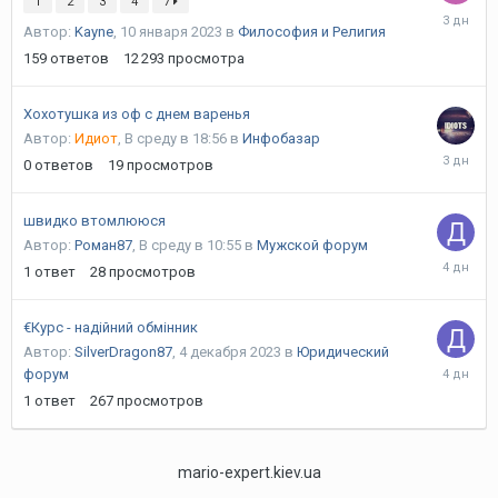
1
2
3
4
7
В
Автор:
Kayne
,
10 января 2023
в
Философия и Религия
четверг
в
159
ответов
12 293
просмотра
02:09
Хохотушка из оф с днем варенья
Автор:
Идиот
,
В среду в 18:56
в
Инфобазар
В
0
ответов
19
просмотров
среду
в
18:56
швидко втомлююся
Автор:
Роман87
,
В среду в 10:55
в
Мужской форум
В
1
ответ
28
просмотров
среду
в
11:00
€Курс - надійний обмінник
Автор:
SilverDragon87
,
4 декабря 2023
в
Юридический
В
форум
среду
1
ответ
267
просмотров
в
10:58
mario-expert.kiev.ua