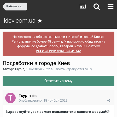
Работа - требуются/ищу
kiev.com.ua ★
На kiev.com.ua общаются тысячи жителей и гостей Киева.
Регистрация не более 48 секунд. У нас можно общаться на
форуме, создавать блоги, галереи, клубы! Поэтому
РЕГИСТРИРУЙСЯ СЕЙЧАС!
Подработки в городе Киев
Автор:
Tsypin
,
18 ноября 2022
в
Работа - требуются/ищу
Ответить в тему
Tsypin
0
Опубликовано:
18 ноября 2022
Здравствуйте уважаемые пользователи данного форума!
😉