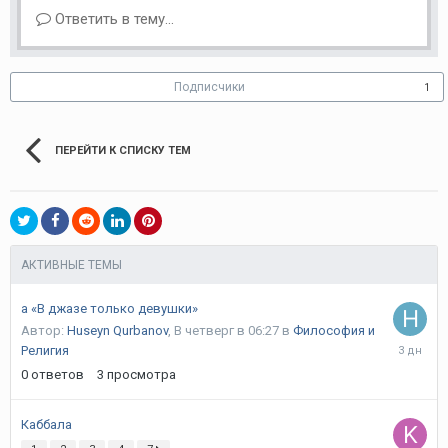
Ответить в тему...
Подписчики
1
ПЕРЕЙТИ К СПИСКУ ТЕМ
АКТИВНЫЕ ТЕМЫ
а «В джазе только девушки»
Автор:
Huseyn Qurbanov
,
В четверг в 06:27
в
Философия и
В
Религия
четверг
0
ответов
3
просмотра
в
06:27
Каббала