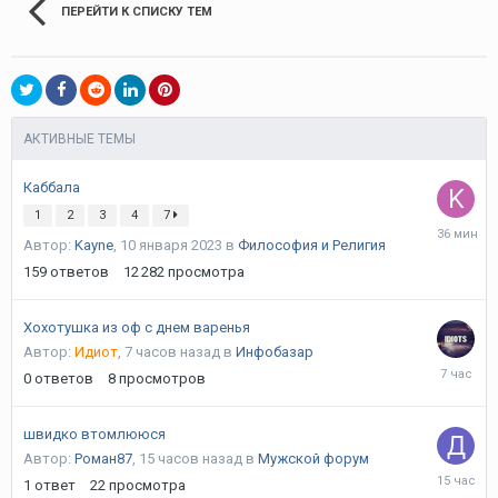
ПЕРЕЙТИ К СПИСКУ ТЕМ
АКТИВНЫЕ ТЕМЫ
Каббала
1
2
3
4
7
36
Автор:
Kayne
,
10 января 2023
в
Философия и Религия
минут
назад
159
ответов
12 282
просмотра
Хохотушка из оф с днем варенья
Автор:
Идиот
,
7 часов назад
в
Инфобазар
7
0
ответов
8
просмотров
часов
назад
швидко втомлююся
Автор:
Роман87
,
15 часов назад
в
Мужской форум
15
1
ответ
22
просмотра
часов