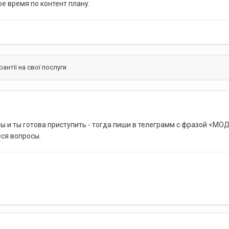
е время по контент плану.
антії на свої послуги
ты и ты готова приступить - тогда пиши в телеграмм с фразой <МОД
еся вопросы.