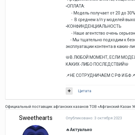
ОПЛАТА:
▫️
- Модель получает от 20 до 30% о
- В среднем з/п у моделей выход
КОНФИНДЕНЦИАЛЬНОСТЬ
▫️
- Наше агентство очень серьезн
- Мы тщательно подходим к безоп
эксплуатации контента в каких-либ
В ЛЮБОЙ МОМЕНТ, ЕСЛИ МОДЕЛ
📛
КАКИХ-ЛИБО ПОСЛЕДСТВИЙ
📛
НЕ СОТРУДНИЧАЕМ С РФ И БФ
📌

Цитата
Официальный поставщик афганских казанов ТОВ «Афганский Казан 
Sweethearts
Опубликовано:
3 октября 2023
Актуально
🔥