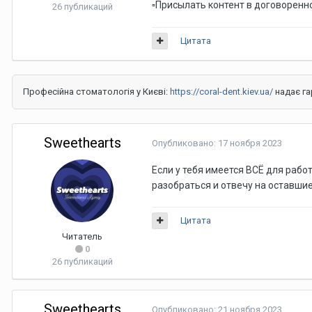
Присылать контент в договоренно
▫️
26 публикаций
Цитата
Професійна стоматологія у Києві:
https://coral-dent.kiev.ua/
надає гар
Sweethearts
Опубликовано:
17 ноября 2023
Если у тебя имеется ВСЁ для рабо
разобраться и отвечу на оставши
Цитата
Читатель
0
26 публикаций
Sweethearts
Опубликовано:
21 ноября 2023