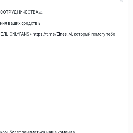
О СОТРУДНИЧЕСТВА
📈
ения ваших средств
📱
МОДЕЛЬ ONLYFANS>
https://t.me/Elnes_vi,
который помогу тебе
ком, будет заниматься наша команда.