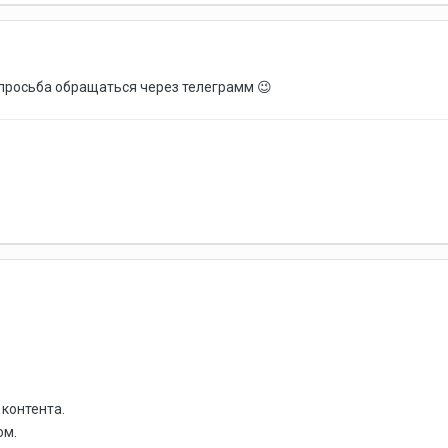
просьба обращаться через телеграмм
😉
 контента.
ом.