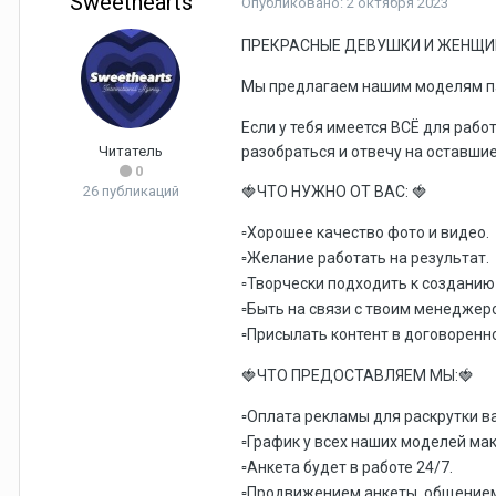
Sweethearts
Опубликовано:
2 октября 2023
ПРЕКРАСНЫЕ ДЕВУШКИ И ЖЕНЩ
Мы предлагаем нашим моделям пас
Если у тебя имеется ВСЁ для раб
Читатель
разобраться и отвечу на оставши
0
26 публикаций
ЧТО НУЖНО ОТ ВАС:
🍓
🍓
Хорошее качество фото и видео.
▫️
Желание работать на результат.
▫️
Творчески подходить к созданию
▫️
Быть на связи с твоим менеджер
▫️
Присылать контент в договоренно
▫️
ЧТО ПРЕДОСТАВЛЯЕМ МЫ:
🍓
🍓
Оплата рекламы для раскрутки ва
▫️
График у всех наших моделей ма
▫️
Анкета будет в работе 24/7.
▫️
Продвижением анкеты, общением 
▫️