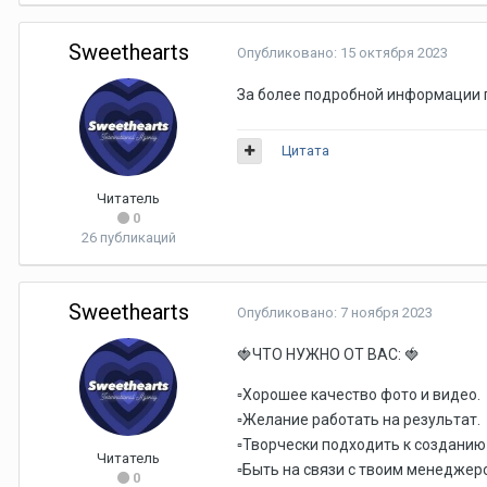
Sweethearts
Опубликовано:
15 октября 2023
За более подробной информации 
Цитата
Читатель
0
26 публикаций
Sweethearts
Опубликовано:
7 ноября 2023
ЧТО НУЖНО ОТ ВАС:
🍓
🍓
Хорошее качество фото и видео.
▫️
Желание работать на результат.
▫️
Творчески подходить к созданию
▫️
Читатель
Быть на связи с твоим менеджер
▫️
0