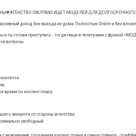
ИНЫ
АГЕНСТВО ONLYFANS ИЩЕТ МОДЕЛЕЙ ДЛЯ ДОЛГОСРОЧНОГ
💗
сивный доход без выхода из дома. Полностью Online и без влож
оты и ты готова приступить - тогда пиши в телеграмм с фразой <
еся вопросы.
 контента.
ом.
е время по контент плану.
шего аккаунта со стороны агентства.
ксимально свободный.
с мужчинами, созданием контент плана и самое главное - траффи