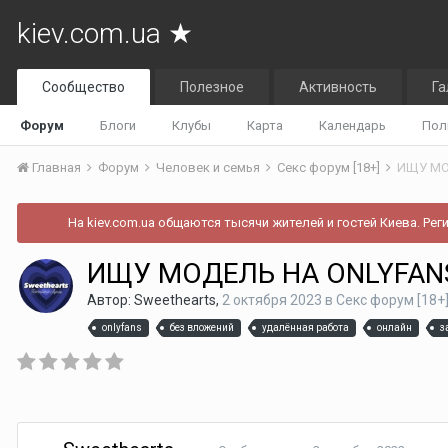
kiev.com.ua ★
Сообщество
Полезное
Активность
Га
Форум
Блоги
Клубы
Карта
Календарь
Пол
Главная
Форум
Человек и семья
Секс форум [18+]
ИЩУ МО
На kiev.com.ua общаются тысячи жителей и гостей Киева. Рег
ИЩУ МОДЕЛЬ НА ONLYFAN
Автор:
Sweethearts
,
2 октября 2023
в
Секс форум [18+
onlyfans
без вложений
удалённая работа
онлайн
з