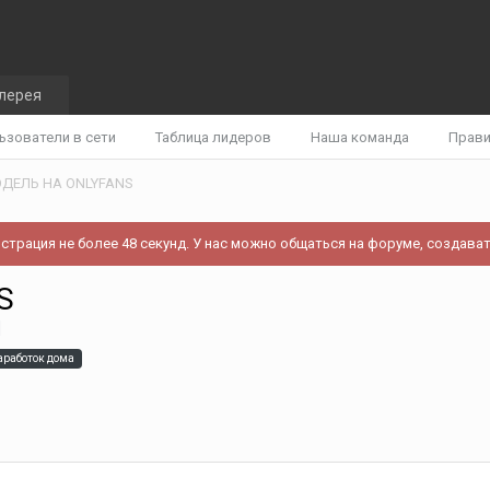
лерея
ьзователи в сети
Таблица лидеров
Наша команда
Прав
ДЕЛЬ НА ONLYFANS
истрация не более 48 секунд. У нас можно общаться на форуме, создават
S
]
аработок дома