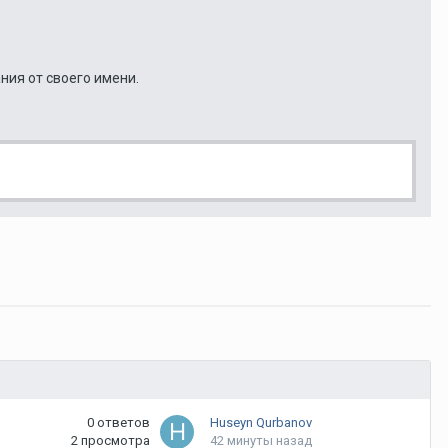
ния от своего имени.
0
ответов
Huseyn Qurbanov
2
просмотра
42 минуты назад