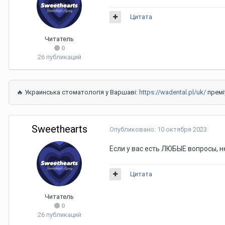
Цитата
Читатель
0
26 публикаций
🔥 Украинська стоматологія у Варшаві:
https://wadental.pl/uk/
премі
Sweethearts
Опубликовано:
10 октября 2023
Если у вас есть ЛЮБЫЕ вопросы, не
Цитата
Читатель
0
26 публикаций