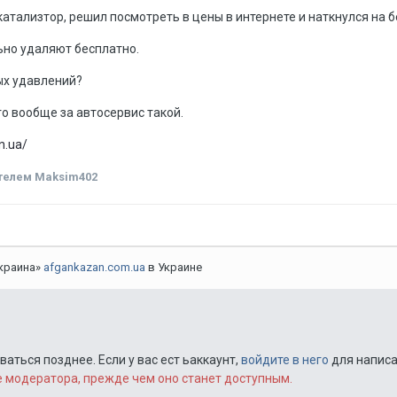
катализтор, решил посмотреть в цены в интернете и наткнулся на 
ьно удаляют бесплатно.
ых удавлений?
о вообще за автосервис такой.
in.ua/
телем Maksim402
Украина»
afgankazan.com.ua
в Украине
ться позднее. Если у вас ест ьаккаунт,
войдите в него
для написа
модератора, прежде чем оно станет доступным.