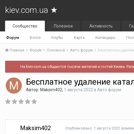
kiev.com.ua ★
Сообщество
Полезное
Активность
Га
Форум
Блоги
Клубы
Карта
Календарь
Пол
Главная
Форум
Основной
Авто форум
Бесплатное удален
На kiev.com.ua общаются тысячи жителей и гостей Киева. Рег
Бесплатное удаление ката
Автор:
Maksim402
,
1 августа 2022
в
Авто форум
Maksim402
Опубликовано:
1 августа 2022
(измен