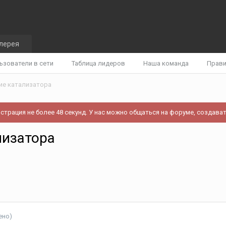
лерея
ьзователи в сети
Таблица лидеров
Наша команда
Прав
ие катализатора
истрация не более 48 секунд. У нас можно общаться на форуме, создават
лизатора
ено)