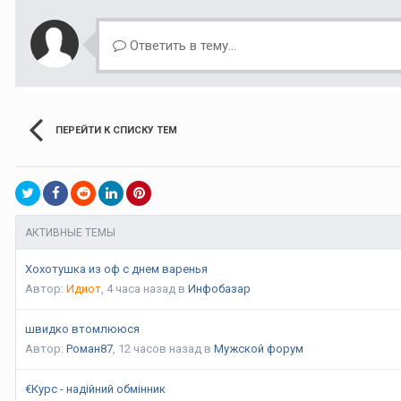
Ответить в тему...
ПЕРЕЙТИ К СПИСКУ ТЕМ
АКТИВНЫЕ ТЕМЫ
Хохотушка из оф с днем варенья
Автор:
Идиот
,
4 часа назад
в
Инфобазар
швидко втомлююся
Автор:
Роман87
,
12 часов назад
в
Мужской форум
€Курс - надійний обмінник