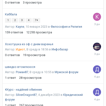
0
ответов
3
просмотра
в
06:27
Каббала
1
2
3
4
7
В
Автор:
Kayne
,
10 января 2023
в
Философия и Религия
четверг
в
159
ответов
12 293
просмотра
02:09
Хохотушка из оф с днем варенья
Автор:
Идиот
,
В среду в 18:56
в
Инфобазар
В
0
ответов
19
просмотров
среду
в
18:56
швидко втомлююся
Автор:
Роман87
,
В среду в 10:55
в
Мужской форум
В
1
ответ
28
просмотров
среду
в
11:00
€Курс - надійний обмінник
Автор:
SilverDragon87
,
4 декабря 2023
в
Юридический
В
форум
среду
1
ответ
267
просмотров