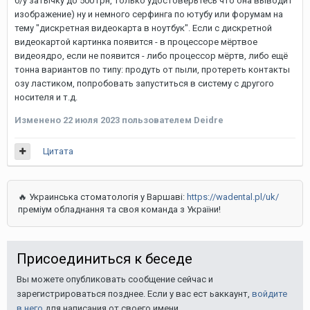
б/у затычку до 500 грн, только удостоверьтесь что она выводит
изображение) ну и немного серфинга по ютубу или форумам на
тему "дискретная видеокарта в ноутбук". Если с дискретной
видеокартой картинка появится - в процессоре мёртвое
видеоядро, если не появится - либо процессор мёртв, либо ещё
тонна вариантов по типу: продуть от пыли, протереть контакты
озу ластиком, попробовать запуститься в систему с другого
носителя и т.д.
Изменено
22 июля 2023
пользователем Deidre
Цитата
🔥 Украинська стоматологія у Варшаві:
https://wadental.pl/uk/
преміум обладнання та своя команда з України!
Присоединиться к беседе
Вы можете опубликовать сообщение сейчас и
зарегистрироваться позднее. Если у вас ест ьаккаунт,
войдите
в него
для написания от своего имени.