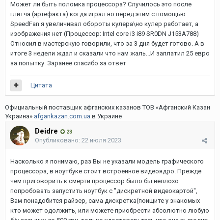
Может ли быть поломка процессора? Случилось это после
глитча (артефакта) когда играл но перед этим с помощью
SpeedFan я увеличивал обороты кулера\но кулер работает, а
изображения нет (Процессор: Intel core i3 i89 SR0DN J153A788)
Относил в мастерскую говорили, что за 3 дня будет готово. А в
итоге 3 недели ждал и сказали что нам жаль...И заплатил 25 евро
за попытку. Заранее спасибо за ответ
Цитата
Официальный поставщик афганских казанов ТОВ «Афганский Казан
Украина»
afgankazan.com.ua
в Украине
Deidre
23
Опубликовано:
22 июля 2023
Насколько я понимаю, раз Вы не указали модель графического
процессора, в ноутбуке стоит встроенное видеоядро. Прежде
чем приговорить к смерти процессор было бы неплохо
попробовать запустить ноутбук с "дискретной видеокартой",
Вам понадобится райзер, сама дискретка(поищите у знакомых
кто может одолжить, или можете приобрести абсолютно любую