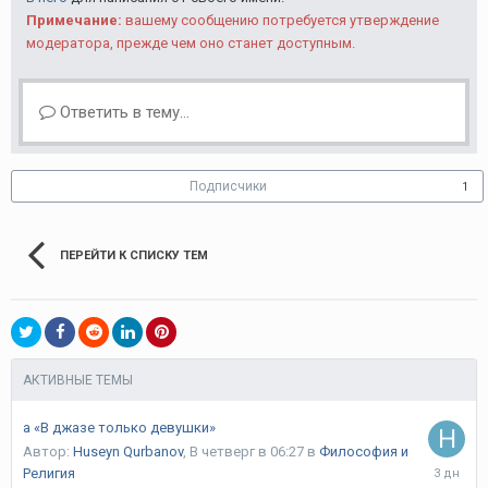
Примечание:
вашему сообщению потребуется утверждение
модератора, прежде чем оно станет доступным.
Ответить в тему...
Подписчики
1
ПЕРЕЙТИ К СПИСКУ ТЕМ
АКТИВНЫЕ ТЕМЫ
а «В джазе только девушки»
Автор:
Huseyn Qurbanov
,
В четверг в 06:27
в
Философия и
В
Религия
четверг