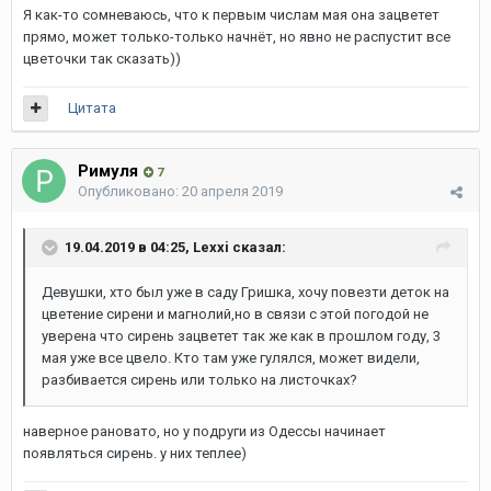
Я как-то сомневаюсь, что к первым числам мая она зацветет
прямо, может только-только начнёт, но явно не распустит все
цветочки так сказать))
Цитата
Римуля
7
Опубликовано:
20 апреля 2019
19.04.2019 в 04:25,
Lexxi
сказал:
Девушки, хто был уже в саду Гришка, хочу повезти деток на
цветение сирени и магнолий,но в связи с этой погодой не
уверена что сирень зацветет так же как в прошлом году, 3
мая уже все цвело. Кто там уже гулялся, может видели,
разбивается сирень или только на листочках?
наверное рановато, но у подруги из Одессы начинает
появляться сирень. у них теплее)