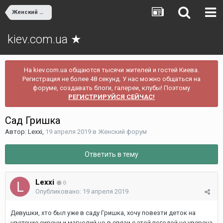
Женский форум
kiev.com.ua ★
На kiev.com.ua общаются тысячи жителей и гостей Киева.
Регистрация не более 48 секунд. У нас можно общаться на
форуме, создавать блоги, галереи, клубы! Поэтому
РЕГИСТРИРУЙСЯ СЕЙЧАС!
Сад Гришка
Автор:
Lexxi
,
19 апреля 2019
в
Женский форум
Ответить в тему
Lexxi
0
Опубликовано:
19 апреля 2019
Девушки, хто был уже в саду Гришка, хочу повезти деток на
цветение сирени и магнолий,но в связи с этой погодой не уверена