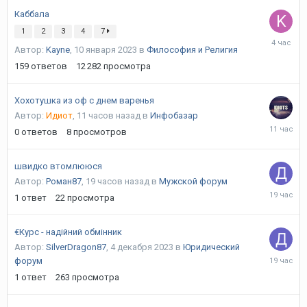
Каббала
1
2
3
4
7
4
Автор:
Kayne
,
10 января 2023
в
Философия и Религия
часа
назад
159
ответов
12 282
просмотра
Хохотушка из оф с днем варенья
Автор:
Идиот
,
11 часов назад
в
Инфобазар
11
0
ответов
8
просмотров
часов
назад
швидко втомлююся
Автор:
Роман87
,
19 часов назад
в
Мужской форум
19
1
ответ
22
просмотра
часов
назад
€Курс - надійний обмінник
Автор:
SilverDragon87
,
4 декабря 2023
в
Юридический
19
форум
часов
1
ответ
263
просмотра
назад