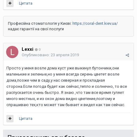
Цитата
Професійна стоматологія у Києві:
https://coral-dent.kiev.ua/
надає гарантії на свої послуги
Lexxi
0
Опубликовано:
23 апреля 2019
Просто у меня возле дома куст уже выкинул бутончики,они
маленькие и зеленые,но у меня всегда сирень цветет возле
дома,позже чем в саду,у нас северная и прохладная
сторона.Если погода будет как сейчас,тепло и солнечно, то все
распускается очень быстро. Я знаю ,что там все время гуляет
много местных, и из окон дома видно цветение,поэтому и
спрашиваю тех,кто может там бывает и видел как там сейчас.
Цитата