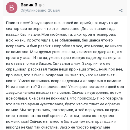
Валик В
0
Опубликовано:
20 мая
Привет всем! Хочу поделиться своей историей, потому что до
сих пор сам не верю, что это произошло. Два с лишним года
назад я был на дне. Моя любимая, та, с которой я планировал
всю жизнь, просто ушла. Без объяснений, без шанса что-то
исправить. Я был разбит. Попробовал всё, что можно, но ничего
не помогало. Мои друзья уже не знали, как меня поддержать, а я
просто угасал. И тогда, уже потеряв всякую надежду, наткнулся
на отзывы о маге Захаре. Связался с ним. Захар ничего не
спрашивал рассказал такие вещи про наши отношения, про неё,
про меня, что я был шокирован. Он знал то, чего не мог знать
никто. У меня появилась искра надежды и я попросил о помощи.
И вы знаете что? Это произошло! Уже через несколько дней моя
девушка начала выходить на связь. Сначала неуверенно, потом
всё больше. Она сама не понимала, что происходит, но говорила,
что всё это время чувствовала, будто что-то тянет её обратно
ко мне. Мы встретились, поговорили, и всё вернулось на круги
своя, только стало ещё крепче. А потом, через полгода, мы
поженились! Сейчас мы вместе больше чем полтора года и я
никогда не был так счастлив. Захар не просто вернул мне