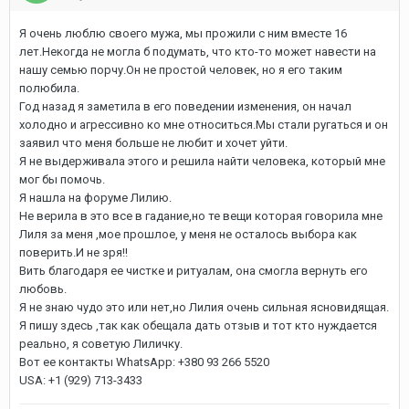
Я очень люблю своего мужа, мы прожили с ним вместе 16
лет.Некогда не могла б подумать, что кто-то может навести на
нашу семью порчу.Он не простой человек, но я его таким
полюбила.
Год назад я заметила в его поведении изменения, он начал
холодно и агрессивно ко мне относиться.Мы стали ругаться и он
заявил что меня больше не любит и хочет уйти.
Я не выдерживала этого и решила найти человека, который мне
мог бы помочь.
Я нашла на форуме Лилию.
Не верила в это все в гадание,но те вещи которая говорила мне
Лиля за меня ,мое прошлое, у меня не осталось выбора как
поверить.И не зря!!
Вить благодаря ее чистке и ритуалам, она смогла вернуть его
любовь.
Я не знаю чудо это или нет,но Лилия очень сильная ясновидящая.
Я пишу здесь ,так как обещала дать отзыв и тот кто нуждается
реально, я советую Лиличку.
Вот ее контакты WhatsApp: +380 93 266 5520
USA: +1 (929) 713-3433