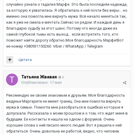
случайно узнала о гадалке Марфе. Это была последняя надежда,
за которую я ухватилась. Я обратилась к ней почти без веры… но
именно она помогла мне вернуть мужа. Всё начало меняться так,
как я уже не смела и мечтать.Сейчас он рядом. И каждый день я
благодарю судьбу за этот шанс. Потому что иногда даже из
самой глубокой тьмы есть выход… если встретить того, кто
поможет найти дорогу обратно.Моя благодарность Марфе!Вот
ее номер +380931150260 Viber / WhatsApp / Telegram
Цитата
Татьяна Жвавая
0
Опубликовано:
17 мая
Рекомендую ее своим знакомым и друзьям. Моя благодарность
ведунье Маргарите не имеет границ. Она мне помогла вернуть
мужа в семью. Помогла мне разобраться в ошибках которые я
допускала. Рассказала о моем прошлом и о том, что ждет меня в
будущем. Ее контакты я нашла на одном с форумов. Очень
хорошие слова о ней писало много людей. Вот я решила к ней
обратиться. Очень довольна ее работой, видно, что человек