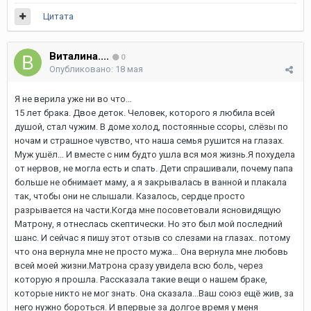
Цитата
Виталина....
0
Опубликовано:
18 мая
Я не верила уже ни во что…
15 лет брака. Двое деток. Человек, которого я любила всей
душой, стал чужим. В доме холод, постоянные ссоры, слёзы по
ночам и страшное чувство, что наша семья рушится на глазах.
Муж ушёл… И вместе с ним будто ушла вся моя жизнь.Я похудела
от нервов, не могла есть и спать. Дети спрашивали, почему папа
больше не обнимает маму, а я закрывалась в ванной и плакала
так, чтобы они не слышали. Казалось, сердце просто
разрывается на части.Когда мне посоветовали ясновидящую
Матрону, я отнеслась скептически. Но это был мой последний
шанс. И сейчас я пишу этот отзыв со слезами на глазах.. потому
что она вернула мне не просто мужа… Она вернула мне любовь
всей моей жизни.Матрона сразу увидела всю боль, через
которую я прошла. Рассказала такие вещи о нашем браке,
которые никто не мог знать. Она сказала...Ваш союз ещё жив, за
него нужно бороться. И впервые за долгое время у меня