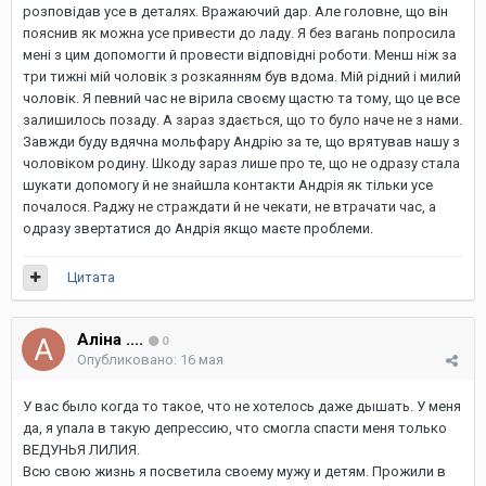
розповідав усе в деталях. Вражаючий дар. Але головне, що він
пояснив як можна усе привести до ладу. Я без вагань попросила
мені з цим допомогти й провести відповідні роботи. Менш ніж за
три тижні мій чоловік з розкаянням був вдома. Мій рідний і милий
чоловік. Я певний час не вірила своєму щастю та тому, що це все
залишилось позаду. А зараз здається, що то було наче не з нами.
Завжди буду вдячна мольфару Андрію за те, що врятував нашу з
чоловіком родину. Шкоду зараз лише про те, що не одразу стала
шукати допомогу й не знайшла контакти Андрія як тільки усе
почалося. Раджу не страждати й не чекати, не втрачати час, а
одразу звертатися до Андрія якщо маєте проблеми.
Цитата
Аліна ....
0
Опубликовано:
16 мая
У вас было когда то такое, что не хотелось даже дышать. У меня
да, я упала в такую депрессию, что смогла спасти меня только
ВЕДУНЬЯ ЛИЛИЯ.
Всю свою жизнь я посветила своему мужу и детям. Прожили в