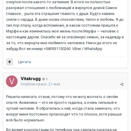
очнулся после какого-то затмения. В итоге он полностью
разорвал отношения с любовницей и вернулся домой.Самое
главное... ушла эта страшная тяжесть с души. Будто камень
сняли с сердца. В доме снова спокойствие, тепло и любовь. Я до
сих пор плачу, когда вспоминаю, в каком состоянии пришла к
Марфе и как изменилась моя жизнь после.Марфа — человек с
настоящим даром. Спасибо ей за спасённую семью, за надежду и
за то, что вернула мне любимого человека. Никогда этого не
забуду.Вот ее номер +380931150260 Viber / WhatsApp
Цитата
Vitakrugg
0
Опубликовано:
21 мая
Решила написать отзыв, потому что не могу молчать о своём
опыте. Анжелика — это не просто гадалка, а очень сильный и
чуткий человек. Я обратилась к ней, когда стала замечать, что
вокруг меня постоянно происходит что-то плохое, хотя раньше
всё было нормально.
Во время консультации по телефону она сделала расклад на