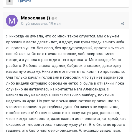
Цитата
Мирослава ))
0
Опубликовано:
19 мая
Я никогда не думала, что со мной такое случится. Мы с мужем
прожили вместе десять лет, и вдруг, как гром среди ясного неба
он просто ушел. Без ссор, без предупреждений, просто исчез из
нашей жизни. Он не отвечал на звонки, заблокировал меня
везде, и я узнала о разводе от его адвоката. Мое сердце было
разбито. Я обошла всех гадалок, бабушек-знахарок, даже одну
известную ведьму. Никто не мог понять толком, что произошло.
Они только качали головами и говорили, что тут нет вариантов
либо видели ситуацию совсем не чётко. Я была в отчаянии, пока
случайно не наткнулась на контакты мага Александра. Я
написала ему на номер +380971792179 по вайберу, почти не
надеясь на чудо. Но уже во время диагностики произошло то,
что меня поразило до глубины души. Он ничего не спрашивал,
вообще ничего! Он сам описал всю нашу ситуацию, рассказал,
что и когда произошло, даже назвал имя человека, который, как
оказалось, «посоветовал» моему мужу уйти. Это было не просто
гадание, это было чистое ясновидение. Александр увидел всё,