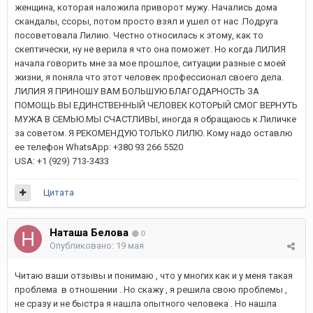
женщина, которая наложила приворот мужу. Начались дома
скандалы, ссоры, потом просто взял и ушел от нас .Подруга
посоветовала Лилию. Честно относилась к этому, как то
скептически, ну не верила я что она поможет. Но когда ЛИЛИЯ
начала говорить мне за мое прошлое, ситуации разные с моей
жизни, я поняла что этот человек профессионал своего дела.
ЛИЛИЯ Я ПРИНОШУ ВАМ БОЛЬШУЮ БЛАГОДАРНОСТЬ ЗА
ПОМОЩЬ.ВЫ ЕДИНСТВЕННЫЙ ЧЕЛОВЕК КОТОРЫЙ СМОГ ВЕРНУТЬ
МУЖА В СЕМЬЮ.МЫ СЧАСТЛИВЫ, иногда я обращаюсь к Лиличке
за советом. Я РЕКОМЕНДУЮ ТОЛЬКО ЛИЛЮ. Кому надо оставлю
ее телефон WhatsApp: +380 93 266 5520
USA: +1 (929) 713-3433
Цитата
Наташа Белова
0
Опубликовано:
19 мая
Читаю ваши отзывы и понимаю , что у многих как и у меня такая
проблема в отношении . Но скажу , я решила свою проблемы ,
не сразу и не быстра я нашла опытного человека . Но нашла