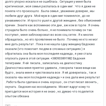
долго упорно искала и не ошиблась . Ситуация у меня была
критическая , моя семья распалась в один миг . Что я даже не
поняла что произошло . Была семья , уважение доверие , мы
любили друг друга . Мой муж в один миг поменялся , до не
узнаваемости . И просто ушел к другой женщине , без объяснений
причин . Знаете как вспоминаю эти дни , аж ком в горле . Я очень
страдала было очень больно , я не понимала почему он так
поступил , меня заблокировал во всех соц сетях . Я к многих
обращалась , но его проявление не было . Почему не кто не мог
мне дать результат . Пока я не нашла одну женщину Евдокию
сказали (что помогает людям в сложных ситуациях ) я
обратилась она была моя последняя надежда , я уже стала
опускать руки в этой ситуации. +380933891982 Евдокия
телеграмм . Я ей писала , записалась на диагностику .
Диагностика меня приятно удивила , говорила такие вещи как
будто , знала меня и чувствовала все . Я ей доверилась , так и
сказала <вы моя последняя надежда > и она дала мне результат
. Работа была сделана и очень хорошо , он стал писал звонить ,
скучать . Евдокия нас восойденила . Может вдруг кому то
пригодится моя история я не знаю , но думаю что поделится
опытом обязана