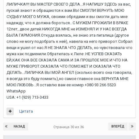
ЛИЛИЧКА!!!! ВЫ МАСТЕР СВОЕГО ДЕЛА...Я НАПИШУ ЗДЕСЬ за вас,
пускай знают и обращаются к вам.ВЫ СМОГЛИ ВЕРНУТЬ МОЮ
СУДЬБУ МОЕГО МУЖА, своими обрядами и вы смогли дать мне
надежду, что я должна бороться.. С МУЖЕМ ПРОЖИЛИ В БРАКЕ
12лет, двое детей.НИКОГДА МНЕ не ИЗМЕНЯЛ И У НАС ВСЕГДА
БЫЛА ГАРМОНИЯ.Откуда взялась, не знаю эта пигалица (другое
слово не могу подобрать к ней), навела на него приворот.Собрал
вещи и ушел от нас.Я НЕ ЗНАЛА ЧТО ДЕЛАТЬ, но чувствовала что
мужа как подменили.Обратилась к Лиле .НЕ УСПЕВ СКАЗАТЬ
ЕЙ,КАК ОНА ВСЕ СКАЗАЛА САМА И ЗА ПРОШЛОЕ МОЕ И ЧТО НА
МУЖЕ ПРИВОРОТ.СКАЗАЛА ЧТО ПОМОЖЕТ И СКАЗАЛА ЧТО
ДЕЛАТЬ.. ЛИЛИЧКА ВЫ МОЙ АНГЕЛ (сколько всего она говорила,
я всегда это буду помнить),но самое главное она ВЕРНУЛА МНЕ
МОЮ ЛЮБОВЬ ..Я оставлю вам ее номер +380 93 266 5520
WhatsApp
USA: +1 (929) 713-3433
Цитата
НАЗАД
ВПЕРЁД
Страница 30 из 36