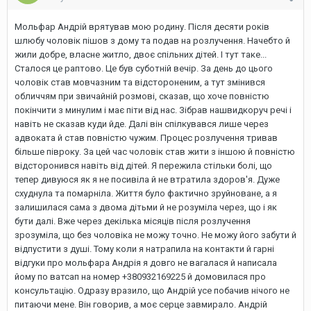
Мольфар Андрій врятував мою родину. Після десяти років
шлюбу чоловік пішов з дому та подав на розлучення. Начебто й
жили добре, власне житло, двоє спільних дітей. І тут таке...
Сталося це раптово. Це був суботній вечір. За день до цього
чоловік став мовчазним та відстороненим, а тут змінився
обличчям при звичайній розмові, сказав, що хоче повністю
покінчити з минулим і має піти від нас. Зібрав нашвидкоруч речі і
навіть не сказав куди йде. Далі він спілкувався лише через
адвоката й став повністю чужим. Процес розлучення тривав
більше півроку. За цей час чоловік став жити з іншою й повністю
відсторонився навіть від дітей. Я пережила стільки болі, що
тепер дивуюся як я не посивіла й не втратила здоров'я. Дуже
схуднула та помарніла. Життя було фактично зруйноване, а я
залишилася сама з двома дітьми й не розуміла через, що і як
бути далі. Вже через декілька місяців після розлучення
зрозуміла, що без чоловіка не можу точно. Не можу його забути й
відпустити з душі. Тому коли я натрапила на контакти й гарні
відгуки про мольфара Андрія я довго не вагалася й написала
йому по ватсап на номер +380932169225 й домовилася про
консультацію. Одразу вразило, що Андрій усе побачив нічого не
питаючи мене. Він говорив, а моє серце завмирало. Андрій