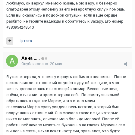
любимую, он вернул мне мою жизнь, мою веру. Я безмерно
благодарен этому человеку за его невероятную силу и помощь.
Если вы оказались в подобной ситуации, если ваше сердце
разбито, не теряйте надежды и обратитесь к Захару. Его номер
+380954248510
Цитата
Анна .....
0
Опубликовано:
20 мая
Я уже не верила, что смогу вернуть любимого человека… После
нескольких лет отношений он ушёл к другой женщине, а моя
жизнь превратилась в настоящий кошмар. Бессонные ночи,
слёзы, отчаяние.. я просто теряла себя. По совету знакомой
обратилась к гадалке Марфе, и это стало моим
спасением.Марфа сразу увидела весь негатив, который был
вокруг наших отношений. Она сказала такие вещи, которые
никто не мог знать, описала мою боль до мелочей. После её
работы всё начало меняться буквально на глазах. Мужчина сам
вышел на связь, начал искать встречи, признался, что будто