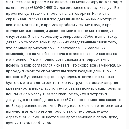
Я отнёсся с интересом и не ошибся. Написал Захару по WhatsApp
на его номер +380954248510 и договорился о консультации. Во
время консультации он просто начал говорить. Ничего не
спрашивая! Рассказал и про детали из моей жизни о которых
никто не мог знать, и про мои проблемы с клиентами, и про
ощущение выгорания, и даже про мои отношения, точнее, их
отсутствие. Это по хорошему шокировало. Собственно, Захар
детально смог объяснить причинно следственные связи того,
что со мной происходило и не оставалось ни малейших
сомнений, что на мне была порча и стало понятным как она на
меня влияет. У меня появилась надежда и я попросил мне
помочь. Захар согласился и сказал, что скоро всё изменится. Он
проводил какие-то свои ритуалы почти каждый день. И вы не
поверите! Буквально через пару недель я почувствовал, как
будто с меня сняли какой-то тяжёлый груз. Появилась энергия,
креативность вернулась, клиенты стали звонить сами, проекты
пошли как по маслу. И самое главное то, что я встретил
девушку, о которой давно мечтал! Это просто мистика какая-то,
но Захар реально помог мне. Если у вас тоже что-то не клеится и
вы чувствуете, что это не просто так, очень рекомендую
обратиться к нему. Он настоящий профессионал в своём деле,
пусть и таком необычном.