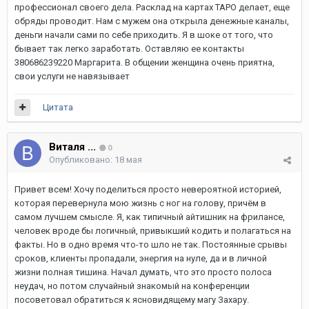
профессионал своего дела. Расклад на картах ТАРО делает, еще
обряды проводит. Нам с мужем она открыла денежные каналы,
деньги начали сами по себе приходить. Я в шоке от того, что
бывает так легко заработать. Оставляю ее контакты
380686239220 Маргарита. В общении женщина очень приятна,
свои услуги не навязывает
Цитата
Виталя ...
0
Опубликовано:
18 мая
Привет всем! Хочу поделиться просто невероятной историей,
которая перевернула мою жизнь с ног на голову, причём в
самом лучшем смысле. Я, как типичный айтишник на фрилансе,
человек вроде бы логичный, привыкший кодить и полагаться на
факты. Но в одно время что-то шло не так. Постоянные срывы
сроков, клиенты пропадали, энергия на нуле, да и в личной
жизни полная тишина. Начал думать, что это просто полоса
неудач, но потом случайный знакомый на конференции
посоветовал обратиться к ясновидящему магу Захару.