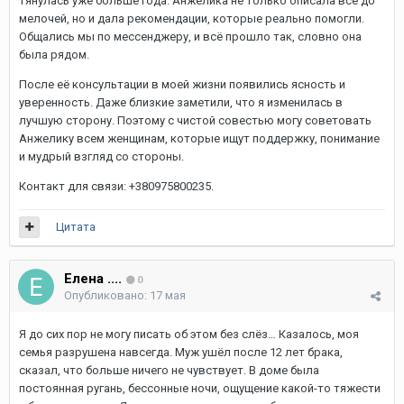
тянулась уже больше года. Анжелика не только описала всё до
мелочей, но и дала рекомендации, которые реально помогли.
Общались мы по мессенджеру, и всё прошло так, словно она
была рядом.
После её консультации в моей жизни появились ясность и
уверенность. Даже близкие заметили, что я изменилась в
лучшую сторону. Поэтому с чистой совестью могу советовать
Анжелику всем женщинам, которые ищут поддержку, понимание
и мудрый взгляд со стороны.
Контакт для связи: +380975800235.
Цитата
Елена ....
0
Опубликовано:
17 мая
Я до сих пор не могу писать об этом без слёз… Казалось, моя
семья разрушена навсегда. Муж ушёл после 12 лет брака,
сказал, что больше ничего не чувствует. В доме была
постоянная ругань, бессонные ночи, ощущение какой-то тяжести