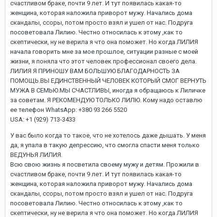
счастливом браке, почти 9 лет. И тут появилась какая-то
женщина, которая наложила приворот мужу. Начались дома
скандалы, ссоры, потом просто взял и ушел от нас. Подруга
посоветовала Лилию. Честно относилась к этому ,как то
скептически, ну не верила я что она поможет. Но когда ЛИЛИЯ
начала говорить мне за мое прошлое, ситуации разные с моей
жизни, я поняла что этот человек профессионал своего дела.
ЛИЛИЯ Я ПРИНОШУ ВАМ БОЛЬШУЮ БЛАГОДАРНОСТЬ ЗА
ПОМОЩЬ.ВЫ ЕДИНСТВЕННЫЙ ЧЕЛОВЕК КОТОРЫЙ СМОГ ВЕРНУТЬ
МУЖА В СЕМЬЮ.МЫ СЧАСТЛИВЫ, иногда я обращаюсь к Лиличке
за советам. Я РЕКОМЕНДУЮ ТОЛЬКО ЛИЛЮ. Кому надо оставлю
ее телефон WhatsApp: +380 93 266 5520
USA: +1 (929) 713-3433
У вас было когда то такое, что не хотелось даже дышать. У меня
да, я упала в такую депрессию, что смогла спасти меня только
ВЕДУНЬЯ ЛИЛИЯ.
Всю свою жизнь я посветила своему мужу и детям. Прожили в
счастливом браке, почти 9 лет. И тут появилась какая-то
женщина, которая наложила приворот мужу. Начались дома
скандалы, ссоры, потом просто взял и ушел от нас. Подруга
посоветовала Лилию. Честно относилась к этому ,как то
скептически, ну не верила я что она поможет. Но когда ЛИЛИЯ