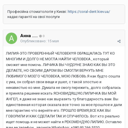
Професійна стоматологія у Києві:
https://coral-dent.kiev.ua/
надає гарантії на свої послуги
Анна .....
0
Опубликовано:
15 мая
ЛИЛИЯ-ЭТО ПРОВЕРЕННЫЙ ЧЕЛОВЕК!!!Я ОБРАЩАЛАСЬ ТУТ КО
МНОГИМ И ДОЛГО НЕ МОГЛА НАЙТИ ЧЕЛОВЕКА , который
сможет мне помочь. ЛИЧИКА ВЫ ЧУДО!!НЕ ЗНАЮ КАК ВЫ ЭТО
ДЕЛАЕТЕ, НО СВОИМ ДАРОМ ВЫ СМОГЛИ ВЕРНУТЬ МНЕ
ЛЮБИМОГО МОЕГО ЧЕЛОВЕКА, МОЮ ЛЮБОВЬ.Я как будто сошла
с ума, он собрал свои вещи и ушел, с такой злостью и
ненавистью ко мне. Думала не смогу пережить, долго собралась
и приняла решение искать ЯСНОВИДЯЩУЮ.ЛИЛИЧКА ВЫ МОЙ
АНГЕЛ, я даже не знаю как выразить ту благодарность вам. Вы
единственная которая сказала все точно за мое прошлое и дали
мне гарантию что вернёте его. ПРОШЛО ВРЕМЯ,ВСЕ КАК ВЫ
ГОВОРИЛИ И КАК СДЕЛАЛИ ТАК И СЛУЧИЛОСЬ. Вот кто реально
ищет помощь и не может найти я РЕКОМЕНДУЮ ЛИЛИЮ..Оставлю
вам ее телефон , звоните WhatsApp: +380 93 266 5520