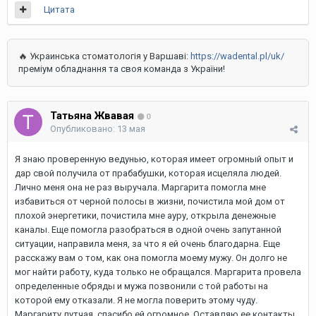
Цитата
🔥 Украинська стоматологія у Варшаві:
https://wadental.pl/uk/
преміум обладнання та своя команда з України!
Татьяна Жвавая
0
Опубликовано:
13 мая
Я знаю проверенную ведунью, которая имеет огромный опыт и
дар свой получила от прабабушки, которая исцеляла людей.
Лично меня она не раз выручала. Маргарита помогла мне
избавиться от черной полосы в жизни, почистила мой дом от
плохой энергетики, почистила мне ауру, открыла денежные
каналы. Еще помогла разобраться в одной очень запутанной
ситуации, направила меня, за что я ей очень благодарна. Еще
расскажу вам о том, как она помогла моему мужу. Он долго не
мог найти работу, куда только не обращался. Маргарита провела
определенные обряды и мужа позвонили с той работы на
которой ему отказали. Я не могла поверить этому чуду.
Маргариту лутчая, спасибо ей огромное. Оставляю ее контакты,