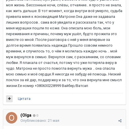
моя жизнь. Бессонные ночи, слёзы, отчаяние.. я просто не знала,
как жить дальше. В тот момент, когда внутри всё умерло, судьба
привела меня к ясновидящей Матроне.Она даже не задавала
лишних вопросов.. сама всё увидела и рассказала так, что у
меня мурашки пошли по коже. Она описала мою боль, мои
переживания и причины, почему муж ушёл, будто прожила это
вместе со мной. После разговора с ней у меня впервые за
долгое время появилась надежда.Прошло совсем немного
времени, и случилось то, о чём я молилась каждую ночь .. мой
муж вернулся в семью. Вернулся сам, с раскаянием, со словами
любви. Я плакала от счастья, потому что уже потеряла веру в
чудо. Матрона не просто помогла вернуть мужа .. она спасла
мою семью и моё сердце.Я никогда не забуду её помощь. Низкий
поклон за её дар, поддержку и за то, что она вернула мне смысл
жизни.Ее номер +380630228999 Вайбер/Ватсап
Цитата
(Olga
0
Опубликовано:
21 мая