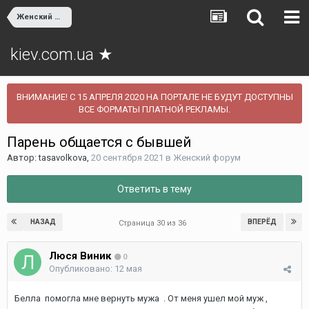
Женский форум
kiev.com.ua ★
ВНИМАНИЕ! С 15 АПРЕЛЯ 2020 НА ПОРТАЛЕ НЕ БУДУТ ДОСТУПНЫ
ВСЕ ФОРМАТЫ ПЛАТНОЙ РЕКЛАМЫ.
Парень общается с бывшей
Автор:
tasavolkova
,
20 сентября 2021
в
Женский форум
Ответить в тему
НАЗАД
ВПЕРЁД
Страница 30 из 36
Люся Виник
0
Опубликовано:
12 мая
Белла помогла мне вернуть мужа . От меня ушел мой муж ,