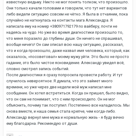
известную ведьму. Никто не мог понять толком, что произошло.
Они только качали головами и говорили, что тут нет вариантов
либо видели ситуацию совсем не чётко. Я была в отчаянии, пока
случайно не наткнулась на контакты мага Александра. Я
написала ему на номер +380971792179 по вайберу, почти не
надеясь на чудо. Но уже во время диагностики произошло то,
что меня поразило до глубины души. Он ничего не спрашивал,
вообще ничего! Он сам описал всю нашу ситуацию, рассказал,
что и когда произошло, даже назвал имя человека, который, как
оказалось, «посоветовал» моему мужу уйти. Это было не просто
гадание, это было чистое ясновидение. Александр увидел всё,
словно смотрел запись событий.
После диагностики я сразу попросила провести работу. И тут
случилось невероятное. Я думала, что это займет много
времени, но уже через две недели мой муж написал мне
сообщение. Он хотел встретиться. Когда он пришел, было видно,
что он сам не понимает, что с ним происходило. Он не мог
объяснить, почему так поступил. Постепенно все наладилось. Мы
снова вместе, и наша семья стала крепче, чем когда-либо.
Александр вернул мне мужа и нормальную жизь - я буду вечно
ему благодарна. Рекомендую от души.