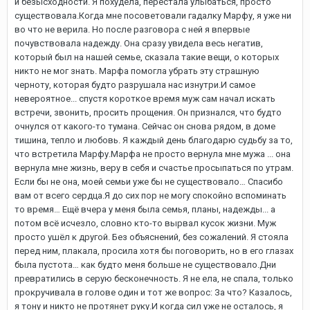
и безысходности. Я похудела, перестала улыбаться, просто
существовала.Когда мне посоветовали гадалку Марфу, я уже ни
во что не верила. Но после разговора с ней я впервые
почувствовала надежду. Она сразу увидела весь негатив,
который был на нашей семье, сказала такие вещи, о которых
никто не мог знать. Марфа помогла убрать эту страшную
черноту, которая будто разрушала нас изнутри.И самое
невероятное... спустя короткое время муж сам начал искать
встречи, звонить, просить прощения. Он признался, что будто
очнулся от какого-то тумана. Сейчас он снова рядом, в доме
тишина, тепло и любовь. Я каждый день благодарю судьбу за то,
что встретила Марфу.Марфа не просто вернула мне мужа ... она
вернула мне жизнь, веру в себя и счастье просыпаться по утрам.
Если бы не она, моей семьи уже бы не существовало… Спасибо
вам от всего сердца.Я до сих пор не могу спокойно вспоминать
то время… Ещё вчера у меня была семья, планы, надежды... а
потом всё исчезло, словно кто-то вырвал кусок жизни. Муж
просто ушёл к другой. Без объяснений, без сожалений. Я стояла
перед ним, плакала, просила хотя бы поговорить, но в его глазах
была пустота… как будто меня больше не существовало.Дни
превратились в серую бесконечность. Я не ела, не спала, только
прокручивала в голове один и тот же вопрос: За что? Казалось,
я тону и никто не протянет руку.И когда сил уже не осталось, я