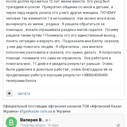
после долгих прожитых 12 лет жизни вместе . Его уход был
трагедией и шоком . Прекратил общение со мной и детьми , и
через пару недель узнала что у него другая женщина . ПОЧЕМУ
человек так изменится ? я не понимала . Как можно все и всех
вычеркнуть из жизни , родных . Я решила обратиться за
помощью , искала спрашивала раздных магов гадалок . Почему
решила таким путем ? Понимала что это единственный выход ,
понять ситуацию и вернуть его . Подсказали мне Беллу сказали,
у нее дар помогать людям . Я обратилась , она мне все
пополочки разложила и сказала, что нужно делать . Я попросила
помощи , понимала что сама не справлюсь . Она работала и
помогала мне , 11 дней и я увидела результат раньше . Очень
была удивлена и довольна работай , очень благодарна ей за
проделанную работу и хороший результат +380634300493
телеграмм Белла
Цитата
Официальный поставщик афганских казанов ТОВ «Афганский Казан
Украина»
afgankazan.com.ua
в Украине
Валерия В..
0
Опубликовано:
13 мая