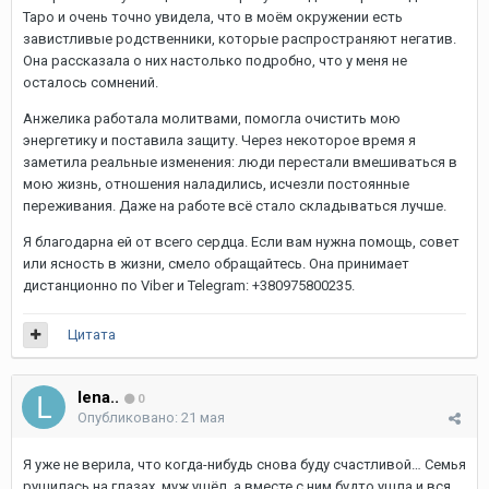
Таро и очень точно увидела, что в моём окружении есть
завистливые родственники, которые распространяют негатив.
Она рассказала о них настолько подробно, что у меня не
осталось сомнений.
Анжелика работала молитвами, помогла очистить мою
энергетику и поставила защиту. Через некоторое время я
заметила реальные изменения: люди перестали вмешиваться в
мою жизнь, отношения наладились, исчезли постоянные
переживания. Даже на работе всё стало складываться лучше.
Я благодарна ей от всего сердца. Если вам нужна помощь, совет
или ясность в жизни, смело обращайтесь. Она принимает
дистанционно по Viber и Telegram: +380975800235.
Цитата
lena..
0
Опубликовано:
21 мая
Я уже не верила, что когда-нибудь снова буду счастливой… Семья
рушилась на глазах, муж ушёл, а вместе с ним будто ушла и вся