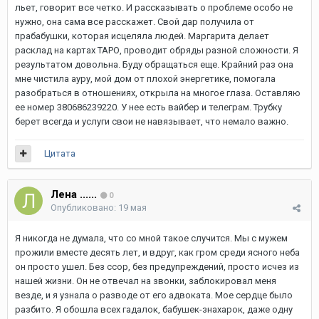
льет, говорит все четко. И рассказывать о проблеме особо не
нужно, она сама все расскажет. Свой дар получила от
прабабушки, которая исцеляла людей. Маргарита делает
расклад на картах ТАРО, проводит обряды разной сложности. Я
результатом довольна. Буду обращаться еще. Крайний раз она
мне чистила ауру, мой дом от плохой энергетике, помогала
разобраться в отношениях, открыла на многое глаза. Оставляю
ее номер 380686239220. У нее есть вайбер и телеграм. Трубку
берет всегда и услуги свои не навязывает, что немало важно.
Цитата
Лена ......
0
Опубликовано:
19 мая
Я никогда не думала, что со мной такое случится. Мы с мужем
прожили вместе десять лет, и вдруг, как гром среди ясного неба
он просто ушел. Без ссор, без предупреждений, просто исчез из
нашей жизни. Он не отвечал на звонки, заблокировал меня
везде, и я узнала о разводе от его адвоката. Мое сердце было
разбито. Я обошла всех гадалок, бабушек-знахарок, даже одну