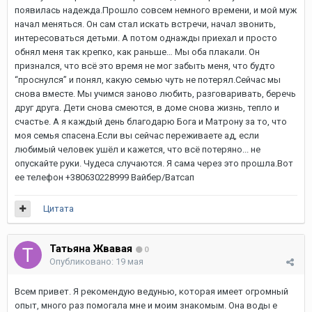
появилась надежда.Прошло совсем немного времени, и мой муж
начал меняться. Он сам стал искать встречи, начал звонить,
интересоваться детьми. А потом однажды приехал и просто
обнял меня так крепко, как раньше… Мы оба плакали. Он
признался, что всё это время не мог забыть меня, что будто
“проснулся” и понял, какую семью чуть не потерял.Сейчас мы
снова вместе. Мы учимся заново любить, разговаривать, беречь
друг друга. Дети снова смеются, в доме снова жизнь, тепло и
счастье. А я каждый день благодарю Бога и Матрону за то, что
моя семья спасена.Если вы сейчас переживаете ад, если
любимый человек ушёл и кажется, что всё потеряно... не
опускайте руки. Чудеса случаются. Я сама через это прошла.Вот
ее телефон +380630228999 Вайбер/Ватсап
Цитата
Татьяна Жвавая
0
Опубликовано:
19 мая
Всем привет. Я рекомендую ведунью, которая имеет огромный
опыт, много раз помогала мне и моим знакомым. Она воды е